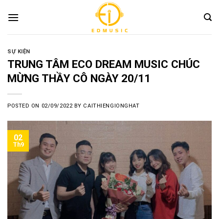
Skip
to
content
SỰ KIỆN
TRUNG TÂM ECO DREAM MUSIC CHÚC
MỪNG THẦY CÔ NGÀY 20/11
POSTED ON
02/09/2022
BY
CAITHIENGIONGHAT
02
Th9