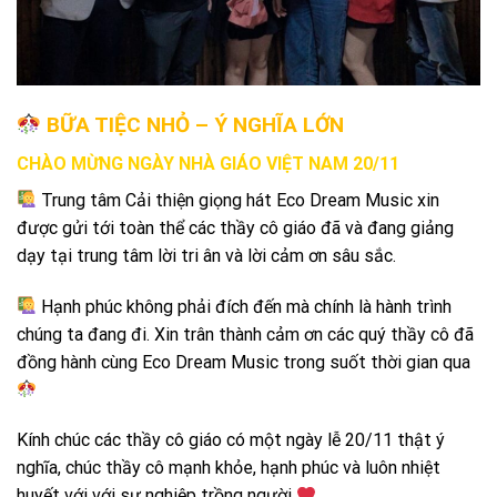
BỮA TIỆC NHỎ – Ý NGHĨA LỚN
CHÀO MỪNG NGÀY NHÀ GIÁO VIỆT NAM 20/11
Trung tâm Cải thiện giọng hát Eco Dream Music xin
được gửi tới toàn thể các thầy cô giáo đã và đang giảng
dạy tại trung tâm lời tri ân và lời cảm ơn sâu sắc.
Hạnh phúc không phải đích đến mà chính là hành trình
chúng ta đang đi. Xin trân thành cảm ơn các quý thầy cô đã
đồng hành cùng Eco Dream Music trong suốt thời gian qua
Kính chúc các thầy cô giáo có một ngày lễ 20/11 thật ý
nghĩa, chúc thầy cô mạnh khỏe, hạnh phúc và luôn nhiệt
huyết với với sự nghiệp trồng người