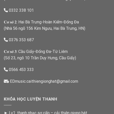
0332 338 101
𝐂𝐨̛ 𝐬𝐨̛̉ 𝟐: Hai Bà Trưng-Hoàn Kiếm-Đống Đa
(Nhà 56 ngõ 156 Kim Ngưu, Hai Bà Trưng, HN)
0376 353 687
𝐂𝐨̛ 𝐬𝐨̛̉ 𝟑: Cầu Giấy-Đống Đa-Từ Liêm
(Số 23, ngõ 10 Trần Duy Hưng, Cầu Giấy)
0566 453 333
EDmusic.caithiengionghat@gmail.com
KHÓA HỌC LUYỆN THANH
►
Lv1: thanh nhạc sơ cấp – cải thiện giọng hát