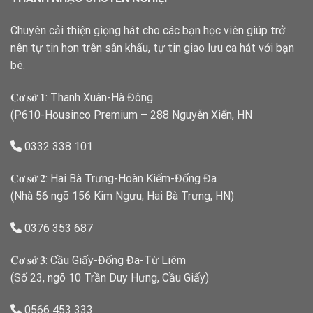
Chuyên cải thiện giọng hát cho các bạn học viên giúp trở
nên tự tin hơn trên sân khấu, tự tin giao lưu ca hát với bạn
bè.
𝐂𝐨̛ 𝐬𝐨̛̉ 𝟏: Thanh Xuân-Hà Đông
(P610-Housinco Premium – 288 Nguyễn Xiển, HN
0332 338 101
𝐂𝐨̛ 𝐬𝐨̛̉ 𝟐: Hai Bà Trưng-Hoàn Kiếm-Đống Đa
(Nhà 56 ngõ 156 Kim Ngưu, Hai Bà Trưng, HN)
0376 353 687
𝐂𝐨̛ 𝐬𝐨̛̉ 𝟑: Cầu Giấy-Đống Đa-Từ Liêm
(Số 23, ngõ 10 Trần Duy Hưng, Cầu Giấy)
0566 453 333