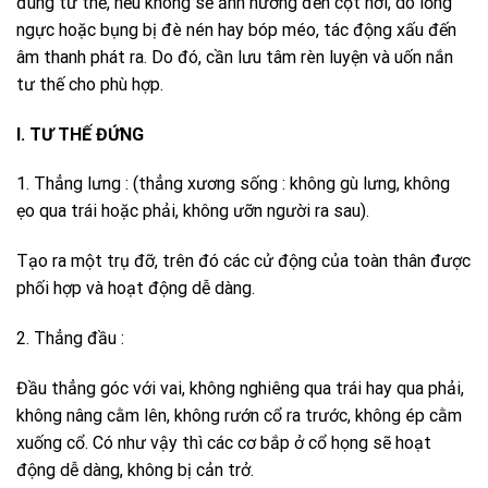
đúng tư thế, nếu không sẽ ảnh hưởng đến cột hơi, do lồng
ngực hoặc bụng bị đè nén hay bóp méo, tác động xấu đến
âm thanh phát ra. Do đó, cần lưu tâm rèn luyện và uốn nắn
tư thế cho phù hợp.
I.
TƯ THẾ ĐỨNG
1. Thẳng lưng : (thẳng xương sống : không gù lưng, không
ẹo qua trái hoặc phải, không ưỡn người ra sau).
Tạo ra một trụ đỡ, trên đó các cử động của toàn thân được
phối hợp và hoạt động dễ dàng.
2. Thẳng đầu :
Đầu thẳng góc với vai, không nghiêng qua trái hay qua phải,
không nâng cằm lên, không rướn cổ ra trước, không ép cằm
xuống cổ. Có như vậy thì các cơ bắp ở cổ họng sẽ hoạt
động dễ dàng, không bị cản trở.