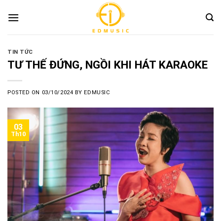
Skip
to
content
TIN TỨC
TƯ THẾ ĐỨNG, NGỒI KHI HÁT KARAOKE
POSTED ON
03/10/2024
BY
EDMUSIC
03
Th10