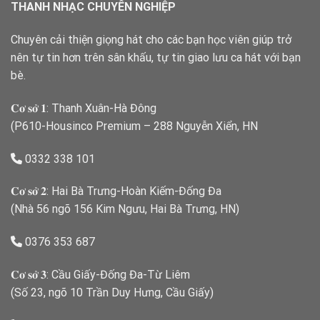
THANH NHẠC CHUYÊN NGHIỆP
Chuyên cải thiện giọng hát cho các bạn học viên giúp trở
nên tự tin hơn trên sân khấu, tự tin giao lưu ca hát với bạn
bè.
𝐂𝐨̛ 𝐬𝐨̛̉ 𝟏: Thanh Xuân-Hà Đông
(P610-Housinco Premium – 288 Nguyễn Xiển, HN
0332 338 101
𝐂𝐨̛ 𝐬𝐨̛̉ 𝟐: Hai Bà Trưng-Hoàn Kiếm-Đống Đa
(Nhà 56 ngõ 156 Kim Ngưu, Hai Bà Trưng, HN)
0376 353 687
𝐂𝐨̛ 𝐬𝐨̛̉ 𝟑: Cầu Giấy-Đống Đa-Từ Liêm
(Số 23, ngõ 10 Trần Duy Hưng, Cầu Giấy)