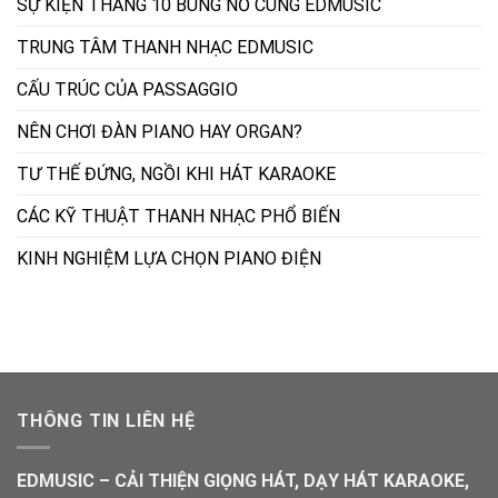
SỰ KIỆN THÁNG 10 BÙNG NỔ CÙNG EDMUSIC
TRUNG TÂM THANH NHẠC EDMUSIC
CẤU TRÚC CỦA PASSAGGIO
NÊN CHƠI ĐÀN PIANO HAY ORGAN?
TƯ THẾ ĐỨNG, NGỒI KHI HÁT KARAOKE
CÁC KỸ THUẬT THANH NHẠC PHỔ BIẾN
KINH NGHIỆM LỰA CHỌN PIANO ĐIỆN
THÔNG TIN LIÊN HỆ
EDMUSIC – CẢI THIỆN GIỌNG HÁT, DẠY HÁT KARAOKE,