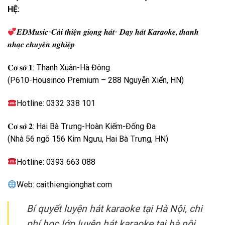
HỆ:
𝑬𝑫𝑴𝒖𝒔𝒊𝒄-𝑪𝒂̉𝒊 𝒕𝒉𝒊𝒆̣̂𝒏 𝒈𝒊𝒐̣𝒏𝒈 𝒉𝒂́𝒕- 𝑫𝒂̣𝒚 𝒉𝒂́𝒕 𝑲𝒂𝒓𝒂𝒐𝒌𝒆, 𝒕𝒉𝒂𝒏𝒉
𝒏𝒉𝒂̣𝒄 𝒄𝒉𝒖𝒚𝒆̂𝒏 𝒏𝒈𝒉𝒊𝒆̣̂𝒑
𝐂𝐨̛ 𝐬𝐨̛̉ 𝟏: Thanh Xuân-Hà Đông
(P610-Housinco Premium – 288 Nguyễn Xiển, HN)
Hotline: 0332 338 101
𝐂𝐨̛ 𝐬𝐨̛̉ 𝟐: Hai Bà Trưng-Hoàn Kiếm-Đống Đa
(Nhà 56 ngõ 156 Kim Ngưu, Hai Bà Trưng, HN)
Hotline: 0393 663 088
Web: caithiengionghat.com
Bí quyết luyện hát karaoke tại Hà Nội, chi
phí học lớp luyện hát karaoke tại hà nội,