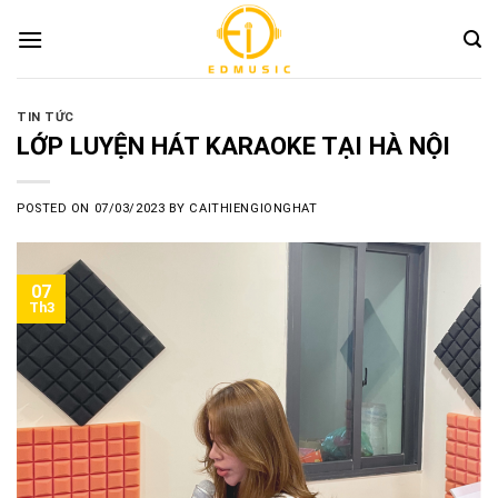
Skip
to
content
TIN TỨC
LỚP LUYỆN HÁT KARAOKE TẠI HÀ NỘI
POSTED ON
07/03/2023
BY
CAITHIENGIONGHAT
07
Th3