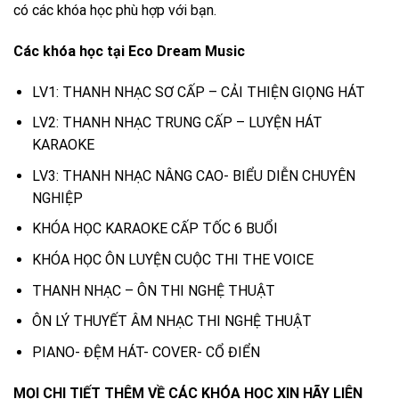
có các khóa học phù hợp với bạn.
Các khóa học tại Eco Dream Music
LV1: THANH NHẠC SƠ CẤP – CẢI THIỆN GIỌNG HÁT
LV2: THANH NHẠC TRUNG CẤP – LUYỆN HÁT
KARAOKE
LV3: THANH NHẠC NÂNG CAO- BIỂU DIỄN CHUYÊN
NGHIỆP
KHÓA HỌC KARAOKE CẤP TỐC 6 BUỔI
KHÓA HỌC ÔN LUYỆN CUỘC THI THE VOICE
THANH NHẠC – ÔN THI NGHỆ THUẬT
ÔN LÝ THUYẾT ÂM NHẠC THI NGHỆ THUẬT
PIANO- ĐỆM HÁT- COVER- CỔ ĐIỂN
MỌI CHI TIẾT THÊM VỀ CÁC KHÓA HỌC XIN HÃY LIÊN