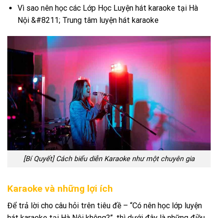
Vì sao nên học các Lớp Học Luyện hát karaoke tại Hà
Nội &#8211; Trung tâm luyện hát karaoke
[Bí Quyết] Cách biểu diễn Karaoke như một chuyên gia
Karaoke và những lợi ích
Để trả lời cho câu hỏi trên tiêu đề – “Có nên học lớp luyện
hát karaoke tại Hà Nội không?”, thì dưới đây là những điều