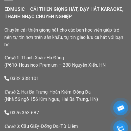
EDMUSIC – CẢI THIỆN GIỌNG HÁT, DẠY HÁT KARAOKE,
THANH NHẠC CHUYÊN NGHIỆP
Chuyên cải thiện giọng hát cho các bạn học viên giúp trở
nên tự tin hơn trên sân khấu, tự tin giao lưu ca hát với bạn
bè.
𝐂𝐨̛ 𝐬𝐨̛̉ 𝟏: Thanh Xuân-Hà Đông
(P610-Housinco Premium – 288 Nguyễn Xiển, HN
0332 338 101
𝐂𝐨̛ 𝐬𝐨̛̉ 𝟐: Hai Bà Trưng-Hoàn Kiếm-Đống Đa
(Nhà 56 ngõ 156 Kim Ngưu, Hai Bà Trưng, HN)
0376 353 687
𝐂𝐨̛ 𝐬𝐨̛̉ 𝟑: Cầu Giấy-Đống Đa-Từ Liêm