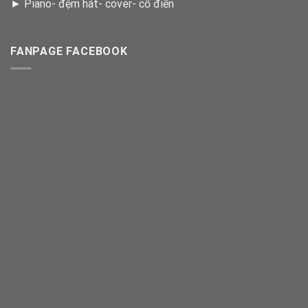
►
Piano- đệm hát- cover- cổ điển
FANPAGE FACEBOOK