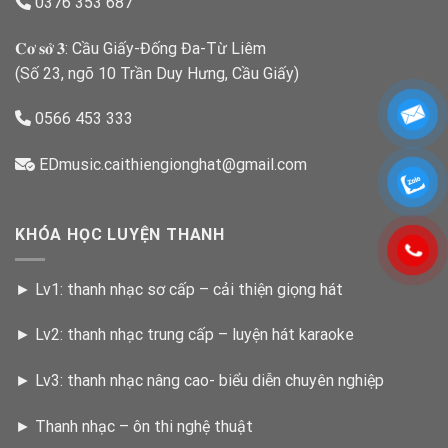
0376 353 687
𝐂𝐨̛ 𝐬𝐨̛̉ 𝟑: Cầu Giấy-Đống Đa-Từ Liêm
(Số 23, ngõ 10 Trần Duy Hưng, Cầu Giấy)
0566 453 333
EDmusic.caithiengionghat@gmail.com
KHÓA HỌC LUYỆN THANH
►
Lv1: thanh nhạc sơ cấp – cải thiện giọng hát
►
Lv2: thanh nhạc trung cấp – luyện hát karaoke
►
Lv3: thanh nhạc nâng cao- biểu diễn chuyên nghiệp
►
Thanh nhạc – ôn thi nghệ thuật