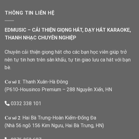
THÔNG TIN LIÊN HỆ
EDMUSIC – CẢI THIỆN GIỌNG HÁT, DẠY HÁT KARAOKE,
THANH NHẠC CHUYÊN NGHIỆP
Chuyên cải thiện giọng hát cho các bạn học viên giúp trở
nên tự tin hơn trên sân khấu, tự tin giao lưu ca hát với bạn
bè.
𝐂𝐨̛ 𝐬𝐨̛̉ 𝟏: Thanh Xuân-Hà Đông
(P610-Housinco Premium – 288 Nguyễn Xiển, HN
0332 338 101
𝐂𝐨̛ 𝐬𝐨̛̉ 𝟐: Hai Bà Trưng-Hoàn Kiếm-Đống Đa
(Nhà 56 ngõ 156 Kim Ngưu, Hai Bà Trưng, HN)