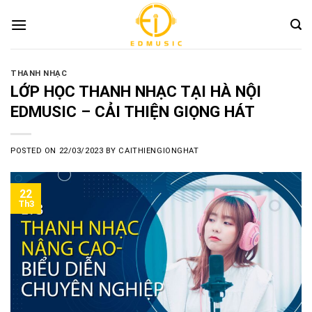
Skip
to
content
THANH NHẠC
LỚP HỌC THANH NHẠC TẠI HÀ NỘI
EDMUSIC – CẢI THIỆN GIỌNG HÁT
POSTED ON
22/03/2023
BY
CAITHIENGIONGHAT
22
Th3