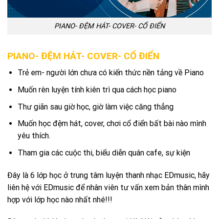
PIANO- ĐỆM HÁT- COVER- CỔ ĐIỂN
PIANO- ĐỆM HÁT- COVER- CỔ ĐIỂN
Trẻ em- người lớn chưa có kiến thức nền tảng về Piano
Muốn rèn luyện tính kiên trì qua cách học piano
Thư giãn sau giờ học, giờ làm việc căng thẳng
Muốn học đệm hát, cover, chơi cổ điển bất bài nào mình
yêu thích.
Tham gia các cuộc thi, biểu diễn quán cafe, sự kiện
Đây là 6 lớp học ở trung tâm luyện thanh nhạc EDmusic, hãy
liên hệ với EDmusic để nhân viên tư vấn xem bản thân mình
hợp với lớp học nào nhất nhé!!!