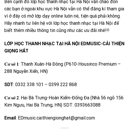
Bên cạnh đó lớp học thanh nhạc tại Hà Nội vẫn chào đón
các bạn ở ngoài khu vực Hà Nội vẫn có thể đăng kí tham gia
vì ở đây có mở lớp dạy online luôn nè, tiện quá phải không.
Hãy nhanh tư liên hệ với lớp học thanh nhạc tại Hà Nội để
biết thêm nhiều thông tin cũng như các ưu đãi nhé!!!
LỚP HỌC THANH NHẠC TẠI HÀ NỘI EDMUSIC-CẢI THIỆN
GIỌNG HÁT
𝐂𝐨̛ 𝐬𝐨̛̉ 𝟏: Thanh Xuân-Hà Đông (P610-Housinco Premium –
288 Nguyễn Xiển, HN)
SDT
: 0332 338 101 – 0399 222 868
𝐂𝐨̛ 𝐬𝐨̛̉ 𝟐: Hai Bà Trưng-Hoàn Kiếm-Đống Đa (Nhà 56 ngõ 156
Kim Ngưu, Hai Bà Trưng, HN) SDT: 0393663088
Email
: EDmusic.caithiengionghat@gmail.com