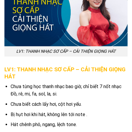
LV1: THANH NHẠC SƠ CẤP – CẢI THIỆN GIỌNG HÁT
LV1: THANH NHẠC SƠ CẤP – CẢI THIỆN GIỌNG
HÁT
Chưa từng học thanh nhạc bao giờ, chỉ biết 7 nốt nhạc
Đồ, rê, mi, fa, sol, la, si.
Chưa biết cách lấy hơi, cột hơi yếu.
Bị hụt hơi khi hát, không lên tới note .
Hát chênh phô, ngang, lệch tone.