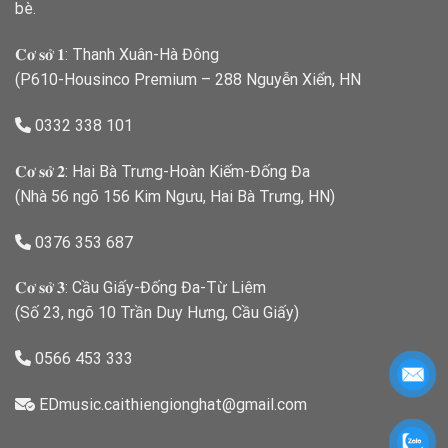
bè.
𝐂𝐨̛ 𝐬𝐨̛̉ 𝟏: Thanh Xuân-Hà Đông
(P610-Housinco Premium – 288 Nguyễn Xiển, HN
0332 338 101
𝐂𝐨̛ 𝐬𝐨̛̉ 𝟐: Hai Bà Trưng-Hoàn Kiếm-Đống Đa
(Nhà 56 ngõ 156 Kim Ngưu, Hai Bà Trưng, HN)
0376 353 687
𝐂𝐨̛ 𝐬𝐨̛̉ 𝟑: Cầu Giấy-Đống Đa-Từ Liêm
(Số 23, ngõ 10 Trần Duy Hưng, Cầu Giấy)
0566 453 333
EDmusic.caithiengionghat@gmail.com