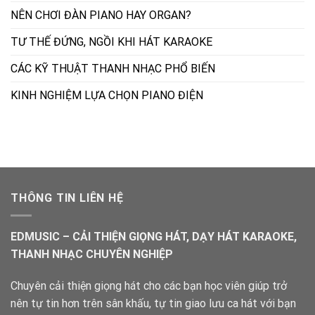
NÊN CHƠI ĐÀN PIANO HAY ORGAN?
TƯ THẾ ĐỨNG, NGỒI KHI HÁT KARAOKE
CÁC KỸ THUẬT THANH NHẠC PHỔ BIẾN
KINH NGHIỆM LỰA CHỌN PIANO ĐIỆN
THÔNG TIN LIÊN HỆ
EDMUSIC – CẢI THIỆN GIỌNG HÁT, DẠY HÁT KARAOKE,
THANH NHẠC CHUYÊN NGHIỆP
Chuyên cải thiện giọng hát cho các bạn học viên giúp trở
nên tự tin hơn trên sân khấu, tự tin giao lưu ca hát với bạn