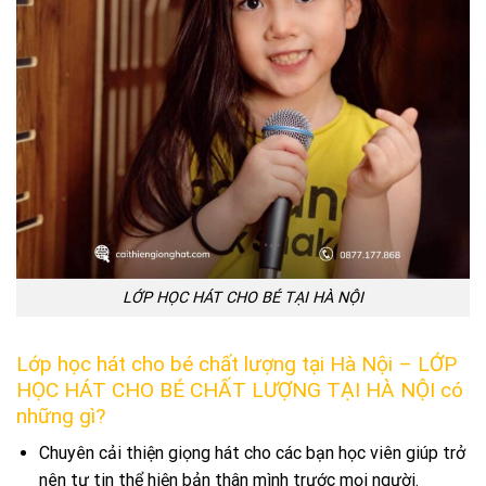
LỚP HỌC HÁT CHO BÉ TẠI HÀ NỘI
Lớp học hát cho bé chất lượng tại Hà Nội – LỚP
HỌC HÁT CHO BÉ CHẤT LƯỢNG TẠI HÀ NỘI có
những gì?
Chuyên cải thiện giọng hát cho các bạn học viên giúp trở
nên tự tin thể hiện bản thân mình trước mọi người.