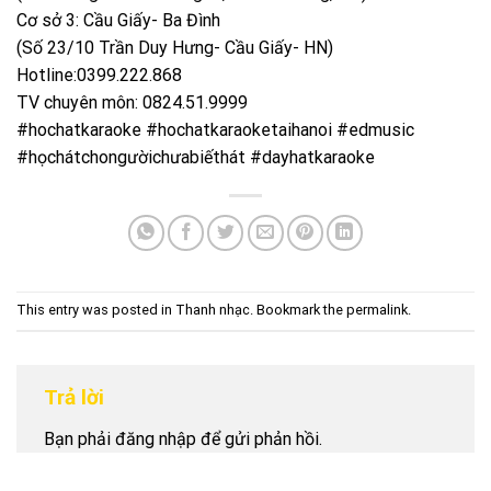
Cơ sở 3: Cầu Giấy- Ba Đình
(Số 23/10 Trần Duy Hưng- Cầu Giấy- HN)
Hotline:0399.222.868
TV chuyên môn: 0824.51.9999
#hochatkaraoke #hochatkaraoketaihanoi #edmusic
#họchátchongườichưabiếthát #dayhatkaraoke
This entry was posted in
Thanh nhạc
. Bookmark the
permalink
.
Trả lời
Bạn phải
đăng nhập
để gửi phản hồi.