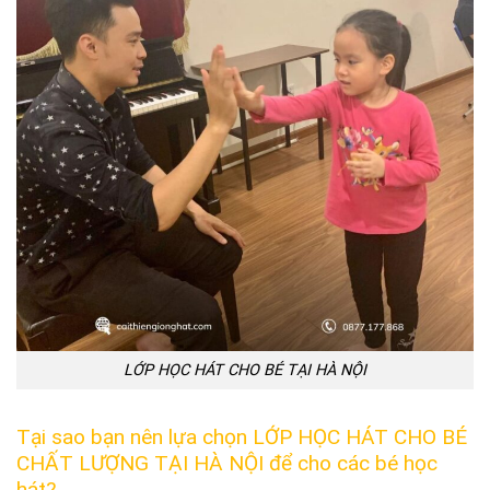
LỚP HỌC HÁT CHO BÉ TẠI HÀ NỘI
Tại sao bạn nên lựa chọn LỚP HỌC HÁT CHO BÉ
CHẤT LƯỢNG TẠI HÀ NỘI để cho các bé học
hát?