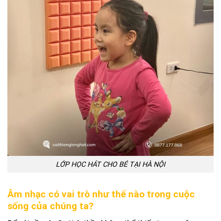
LỚP HỌC HÁT CHO BÉ TẠI HÀ NỘI
Âm nhạc có vai trò như thế nào trong cuộc
sống của chúng ta?