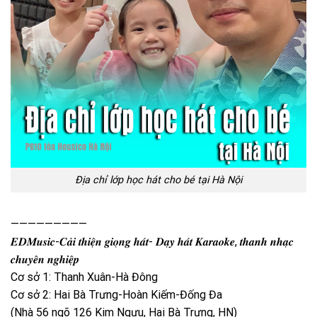
Địa chỉ lớp học hát cho bé tại Hà Nội
—————————
𝑬𝑫𝑴𝒖𝒔𝒊𝒄-𝑪𝒂̉𝒊 𝒕𝒉𝒊𝒆̣̂𝒏 𝒈𝒊𝒐̣𝒏𝒈 𝒉𝒂́𝒕- 𝑫𝒂̣𝒚 𝒉𝒂́𝒕 𝑲𝒂𝒓𝒂𝒐𝒌𝒆, 𝒕𝒉𝒂𝒏𝒉 𝒏𝒉𝒂̣𝒄
𝒄𝒉𝒖𝒚𝒆̂𝒏 𝒏𝒈𝒉𝒊𝒆̣̂𝒑
Cơ sở 1: Thanh Xuân-Hà Đông
Cơ sở 2: Hai Bà Trưng-Hoàn Kiếm-Đống Đa
(Nhà 56 ngõ 126 Kim Ngưu, Hai Bà Trưng, HN)