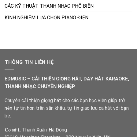
CÁC KỸ THUẬT THANH NHẠC PHỔ BIẾN
KINH NGHIỆM LỰA CHỌN PIANO ĐIỆN
THÔNG TIN LIÊN HỆ
EDMUSIC – CẢI THIỆN GIỌNG HÁT, DẠY HÁT KARAOKE,
THANH NHẠC CHUYÊN NGHIỆP
Chuyên cải thiện giọng hát cho các bạn học viên giúp trở
nên tự tin hơn trên sân khấu, tự tin giao lưu ca hát với bạn
bè.
𝐂𝐨̛ 𝐬𝐨̛̉ 𝟏: Thanh Xuân-Hà Đông