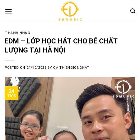
Skip
to
content
THANH NHẠC
EDM – LỚP HỌC HÁT CHO BÉ CHẤT
LƯỢNG TẠI HÀ NỘI
POSTED ON
24/10/2023
BY
CAITHIENGIONGHAT
24
Th10