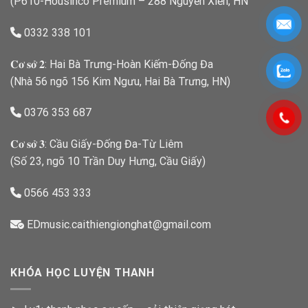
(P610-Housinco Premium – 288 Nguyễn Xiển, HN
0332 338 101
𝐂𝐨̛ 𝐬𝐨̛̉ 𝟐: Hai Bà Trưng-Hoàn Kiếm-Đống Đa
(Nhà 56 ngõ 156 Kim Ngưu, Hai Bà Trưng, HN)
0376 353 687
𝐂𝐨̛ 𝐬𝐨̛̉ 𝟑: Cầu Giấy-Đống Đa-Từ Liêm
(Số 23, ngõ 10 Trần Duy Hưng, Cầu Giấy)
0566 453 333
EDmusic.caithiengionghat@gmail.com
KHÓA HỌC LUYỆN THANH