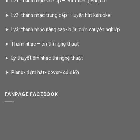
►
Lv1: thanh nhạc sơ cấp – cải thiện giọng hát
►
Lv2: thanh nhạc trung cấp – luyện hát karaoke
►
Lv3: thanh nhạc nâng cao- biểu diễn chuyên nghiệp
►
Thanh nhạc – ôn thi nghệ thuật
►
Lý thuyết âm nhạc thi nghệ thuật
►
Piano- đệm hát- cover- cổ điển
FANPAGE FACEBOOK