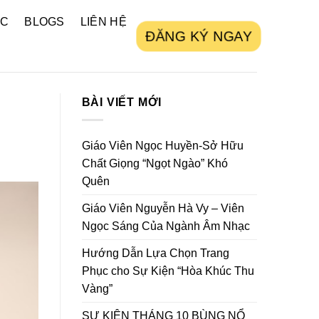
ỨC
BLOGS
LIÊN HỆ
ĐĂNG KÝ NGAY
BÀI VIẾT MỚI
Giáo Viên Ngọc Huyền-Sở Hữu
Chất Giọng “Ngọt Ngào” Khó
Quên
Giáo Viên Nguyễn Hà Vy – Viên
Ngọc Sáng Của Ngành Âm Nhạc
Hướng Dẫn Lựa Chọn Trang
Phục cho Sự Kiện “Hòa Khúc Thu
Vàng”
SỰ KIỆN THÁNG 10 BÙNG NỔ