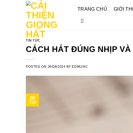
Skip
TRANG CHỦ
GIỚI TH
to
content
TIN TỨC
CÁCH HÁT ĐÚNG NHỊP VÀ
POSTED ON
26/08/2024
BY
EDMUSIC
26
Th8