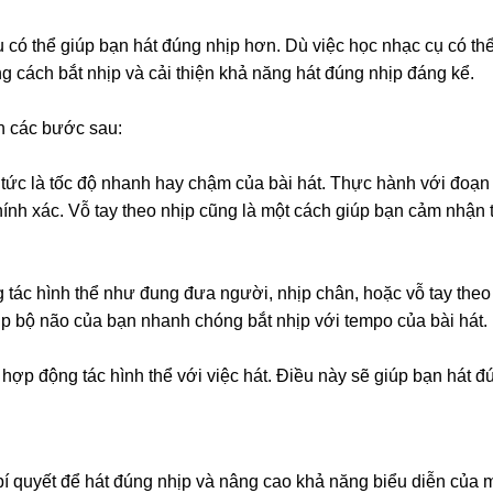
u có thể giúp bạn hát đúng nhịp hơn. Dù việc học nhạc cụ có th
 cách bắt nhịp và cải thiện khả năng hát đúng nhịp đáng kể.
ện các bước sau:
 tức là tốc độ nhanh hay chậm của bài hát. Thực hành với đoạn 
hính xác. Vỗ tay theo nhịp cũng là một cách giúp bạn cảm nhận
 tác hình thể như đung đưa người, nhịp chân, hoặc vỗ tay theo 
úp bộ não của bạn nhanh chóng bắt nhịp với tempo của bài hát.
t hợp động tác hình thể với việc hát. Điều này sẽ giúp bạn hát đ
í quyết để hát đúng nhịp và nâng cao khả năng biểu diễn của 