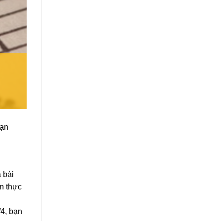
bạn
 bài
n thực
/4, bạn