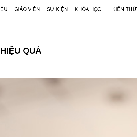
IỆU
GIÁO VIÊN
SỰ KIỆN
KHÓA HỌC
KIẾN TH
 HIỆU QUẢ