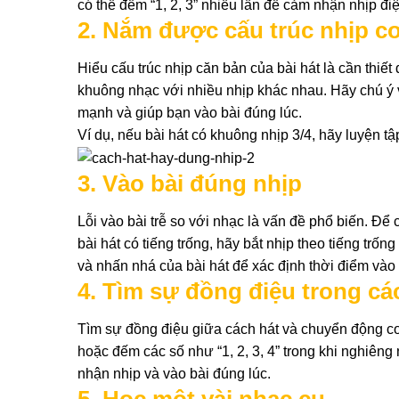
có thể đếm “1, 2, 3” nhiều lần để cảm nhận nhịp điệ
2. Nắm được cấu trúc nhịp c
Hiểu cấu trúc nhịp căn bản của bài hát là cần thiế
khuông nhạc với nhiều nhịp khác nhau. Hãy chú ý 
mạnh và giúp bạn vào bài đúng lúc.
Ví dụ, nếu bài hát có khuông nhịp 3/4, hãy luyện t
3. Vào bài đúng nhịp
Lỗi vào bài trễ so với nhạc là vấn đề phổ biến. Để 
bài hát có tiếng trống, hãy bắt nhịp theo tiếng trố
và nhấn nhá của bài hát để xác định thời điểm vào 
4. Tìm sự đồng điệu trong c
Tìm sự đồng điệu giữa cách hát và chuyển động cơ
hoặc đếm các số như “1, 2, 3, 4” trong khi nghiêng
nhận nhịp và vào bài đúng lúc.
5. Học một vài nhạc cụ