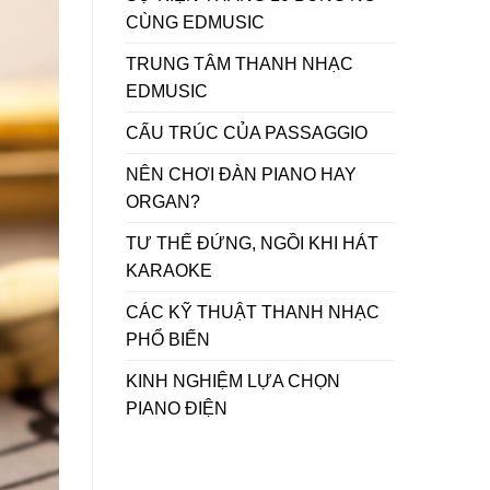
CÙNG EDMUSIC
TRUNG TÂM THANH NHẠC
EDMUSIC
CẤU TRÚC CỦA PASSAGGIO
NÊN CHƠI ĐÀN PIANO HAY
ORGAN?
TƯ THẾ ĐỨNG, NGỒI KHI HÁT
KARAOKE
CÁC KỸ THUẬT THANH NHẠC
PHỔ BIẾN
KINH NGHIỆM LỰA CHỌN
PIANO ĐIỆN