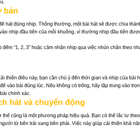
u.
ơ bản
t để hát đúng nhịp. Thông thường, một bài hát sẽ được chia thàn
vào nhịp đầu tiên của mỗi khuông, vì thường nhịp đầu tiên đư
ập đếm “1, 2, 3” hoặc cảm nhận nhịp qua việc nhún chân theo nh
cải thiện điều này, bạn cần chú ý đến thời gian và nhịp của bài 
ng để vào bài đúng lúc. Nếu không có trống, hãy tập trung vào trọ
bài chính xác.
ách hát và chuyển động
 thể cũng là một phương pháp hiệu quả. Bạn có thể lắc lư the
 người từ bên trái sang bên phải. Việc này giúp cải thiện khả n