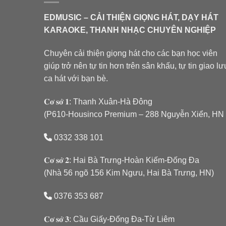
EDMUSIC – CẢI THIỆN GIỌNG HÁT, DẠY HÁT
KARAOKE, THANH NHẠC CHUYÊN NGHIỆP
Chuyên cải thiện giọng hát cho các bạn học viên
giúp trở nên tự tin hơn trên sân khấu, tự tin giao lư
ca hát với bạn bè.
𝐂𝐨̛ 𝐬𝐨̛̉ 𝟏: Thanh Xuân-Hà Đông
(P610-Housinco Premium – 288 Nguyễn Xiển, HN
0332 338 101
𝐂𝐨̛ 𝐬𝐨̛̉ 𝟐: Hai Bà Trưng-Hoàn Kiếm-Đống Đa
(Nhà 56 ngõ 156 Kim Ngưu, Hai Bà Trưng, HN)
0376 353 687
𝐂𝐨̛ 𝐬𝐨̛̉ 𝟑: Cầu Giấy-Đống Đa-Từ Liêm