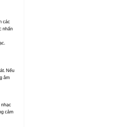
h các
ợc nhấn
ạc.
hát. Nếu
ng âm
o nhạc
ăng cảm