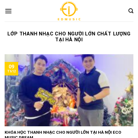
Skip
to
content
LỚP THANH NHẠC CHO NGƯỜI LỚN CHẤT LƯỢNG
TẠI HÀ NỘI
09
Th12
KHÓA HỌC THANH NHẠC CHO NGƯỜI LỚN TẠI HÀ NỘI ECO
MUSIC DREAM