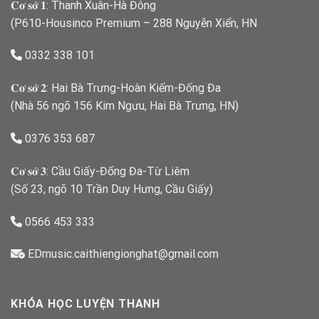
𝐂𝐨̛ 𝐬𝐨̛̉ 𝟏: Thanh Xuân-Hà Đông
(P610-Housinco Premium – 288 Nguyễn Xiển, HN
0332 338 101
𝐂𝐨̛ 𝐬𝐨̛̉ 𝟐: Hai Bà Trưng-Hoàn Kiếm-Đống Đa
(Nhà 56 ngõ 156 Kim Ngưu, Hai Bà Trưng, HN)
0376 353 687
𝐂𝐨̛ 𝐬𝐨̛̉ 𝟑: Cầu Giấy-Đống Đa-Từ Liêm
(Số 23, ngõ 10 Trần Duy Hưng, Cầu Giấy)
0566 453 333
EDmusic.caithiengionghat@gmail.com
KHÓA HỌC LUYỆN THANH