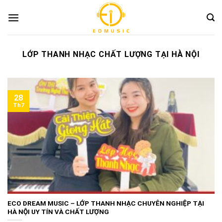
Skip
to
content
LỚP THANH NHẠC CHẤT LƯỢNG TẠI HÀ NỘI
28
Th7
ECO DREAM MUSIC – LỚP THANH NHẠC CHUYÊN NGHIỆP TẠI
HÀ NỘI UY TÍN VÀ CHẤT LƯỢNG