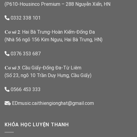
(P610-Housinco Premium – 288 Nguyễn Xiển, HN
0332 338 101
𝐂𝐨̛ 𝐬𝐨̛̉ 𝟐: Hai Bà Trưng-Hoàn Kiếm-Đống Đa
(Nhà 56 ngõ 156 Kim Ngưu, Hai Bà Trưng, HN)
0376 353 687
𝐂𝐨̛ 𝐬𝐨̛̉ 𝟑: Cầu Giấy-Đống Đa-Từ Liêm
(Số 23, ngõ 10 Trần Duy Hưng, Cầu Giấy)
0566 453 333
EDmusic.caithiengionghat@gmail.com
KHÓA HỌC LUYỆN THANH