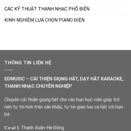
CÁC KỸ THUẬT THANH NHẠC PHỔ BIẾN
KINH NGHIỆM LỰA CHỌN PIANO ĐIỆN
THÔNG TIN LIÊN HỆ
EDMUSIC – CẢI THIỆN GIỌNG HÁT, DẠY HÁT KARAOKE,
THANH NHẠC CHUYÊN NGHIỆP
Chuyên cải thiện giọng hát cho các bạn học viên giúp trở
nên tự tin hơn trên sân khấu, tự tin giao lưu ca hát với bạn
bè.
𝐂𝐨̛ 𝐬𝐨̛̉ 𝟏: Thanh Xuân-Hà Đông